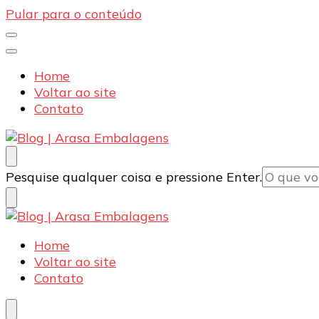
Pular para o conteúdo
Home
Voltar ao site
Contato
Blog | Arasa Embalagens
Confira conteúdos sobre embalagens para pizzas, d
Procurando
Pesquise qualquer coisa e pressione Enter.
algo?
Blog | Arasa Embalagens
Confira conteúdos sobre embalagens para pizzas, d
Home
Voltar ao site
Contato