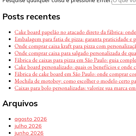
Pesquise qualquer coisa e pressione Enter.
algo?
Posts recentes
Cake board papelão no atacado direto da fábrica: ond
Embalagem para fatia de pizza: garanta praticidade e 
Onde comprar caixa kraft para pizza com personalizaç
Onde comprar caixa para salgado personalizada de qu
Fábrica de caixas para pizza em São Paulo: guia compl
Cake board personalizado: quais os benefícios e onde
Fábrica de cake board em São Paulo: onde comprar c
Mochila de motoboy: como escolher o modelo certo par
Caixas para bolo personalizadas: valorize sua marca em
Arquivos
agosto 2026
julho 2026
junho 2026