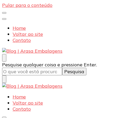
Pular para o conteúdo
Home
Voltar ao site
Contato
Blog | Arasa Embalagens
Confira conteúdos sobre embalagens para pizzas,
Procurando
Pesquise qualquer coisa e pressione Enter.
doces e salgados. Tudo para seu comércio com a
algo?
qualidade Arasa. Leia nossos conteúdos!
Blog | Arasa Embalagens
Confira conteúdos sobre embalagens para pizzas,
Home
doces e salgados. Tudo para seu comércio com a
Voltar ao site
qualidade Arasa. Leia nossos conteúdos!
Contato