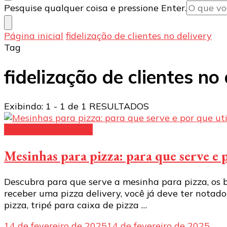
Procurando
Pesquise qualquer coisa e pressione Enter.
algo?
Página inicial
fidelização de clientes no delivery
Tag
fidelização de clientes no 
Exibindo: 1 - 1 de 1 RESULTADOS
Mesinhas para pizza
Mesinhas para pizza: para que serve e 
Descubra para que serve a mesinha para pizza, os b
receber uma pizza delivery, você já deve ter notad
pizza, tripé para caixa de pizza …
14 de fevereiro de 2025
14 de fevereiro de 2025