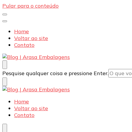
Pular para o conteúdo
Home
Voltar ao site
Contato
Blog | Arasa Embalagens
Confira conteúdos sobre embalagens para pizzas, d
Procurando
Pesquise qualquer coisa e pressione Enter.
algo?
Blog | Arasa Embalagens
Confira conteúdos sobre embalagens para pizzas, d
Home
Voltar ao site
Contato