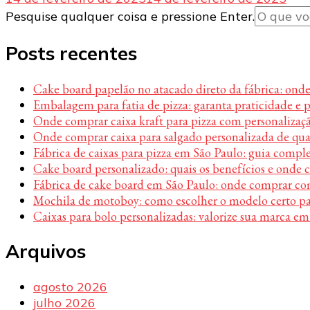
Procurando
Pesquise qualquer coisa e pressione Enter.
algo?
Posts recentes
Cake board papelão no atacado direto da fábrica: ond
Embalagem para fatia de pizza: garanta praticidade e 
Onde comprar caixa kraft para pizza com personalizaç
Onde comprar caixa para salgado personalizada de qu
Fábrica de caixas para pizza em São Paulo: guia compl
Cake board personalizado: quais os benefícios e onde
Fábrica de cake board em São Paulo: onde comprar c
Mochila de motoboy: como escolher o modelo certo par
Caixas para bolo personalizadas: valorize sua marca em
Arquivos
agosto 2026
julho 2026