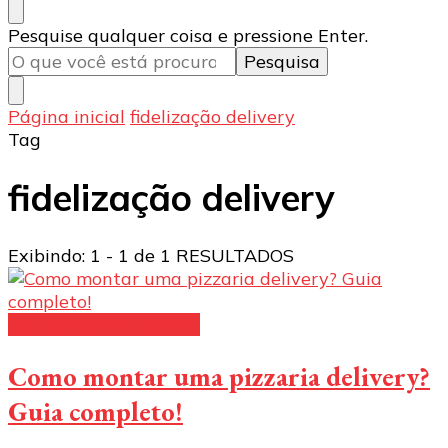
Procurando
Pesquise qualquer coisa e pressione Enter.
algo?
Página inicial
fidelização delivery
Tag
fidelização delivery
Exibindo: 1 - 1 de 1 RESULTADOS
Soluções para pizzaria
Como montar uma pizzaria delivery?
Guia completo!