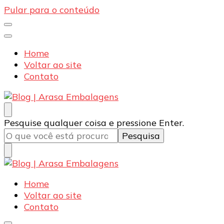
Pular para o conteúdo
Home
Voltar ao site
Contato
Blog | Arasa Embalagens
Confira conteúdos sobre embalagens para pizzas,
Procurando
Pesquise qualquer coisa e pressione Enter.
doces e salgados. Tudo para seu comércio com a
algo?
qualidade Arasa. Leia nossos conteúdos!
Blog | Arasa Embalagens
Confira conteúdos sobre embalagens para pizzas,
Home
doces e salgados. Tudo para seu comércio com a
Voltar ao site
qualidade Arasa. Leia nossos conteúdos!
Contato