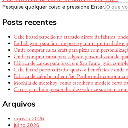
Procurando
Pesquise qualquer coisa e pressione Enter.
algo?
Posts recentes
Cake board papelão no atacado direto da fábrica: ond
Embalagem para fatia de pizza: garanta praticidade e 
Onde comprar caixa kraft para pizza com personalizaç
Onde comprar caixa para salgado personalizada de qu
Fábrica de caixas para pizza em São Paulo: guia compl
Cake board personalizado: quais os benefícios e onde
Fábrica de cake board em São Paulo: onde comprar c
Mochila de motoboy: como escolher o modelo certo par
Caixas para bolo personalizadas: valorize sua marca em
Arquivos
agosto 2026
julho 2026