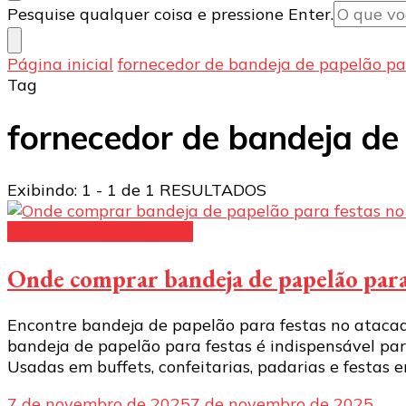
Procurando
Pesquise qualquer coisa e pressione Enter.
algo?
Página inicial
fornecedor de bandeja de papelão pa
Tag
fornecedor de bandeja de
Exibindo: 1 - 1 de 1 RESULTADOS
Embalagens de papelão
Onde comprar bandeja de papelão para 
Encontre bandeja de papelão para festas no ataca
bandeja de papelão para festas é indispensável par
Usadas em buffets, confeitarias, padarias e festas e
7 de novembro de 2025
7 de novembro de 2025