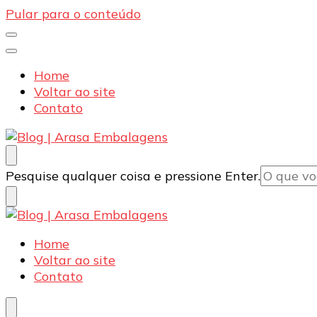
Pular para o conteúdo
Home
Voltar ao site
Contato
Blog | Arasa Embalagens
Confira conteúdos sobre embalagens para pizzas, d
Procurando
Pesquise qualquer coisa e pressione Enter.
algo?
Blog | Arasa Embalagens
Confira conteúdos sobre embalagens para pizzas, d
Home
Voltar ao site
Contato