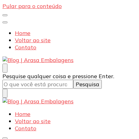
Pular para o conteúdo
Home
Voltar ao site
Contato
Blog | Arasa Embalagens
Confira conteúdos sobre embalagens para pizzas,
Procurando
Pesquise qualquer coisa e pressione Enter.
doces e salgados. Tudo para seu comércio com a
algo?
qualidade Arasa. Leia nossos conteúdos!
Blog | Arasa Embalagens
Confira conteúdos sobre embalagens para pizzas,
Home
doces e salgados. Tudo para seu comércio com a
Voltar ao site
qualidade Arasa. Leia nossos conteúdos!
Contato