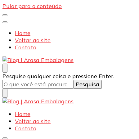
Pular para o conteúdo
Home
Voltar ao site
Contato
Blog | Arasa Embalagens
Confira conteúdos sobre embalagens para pizzas,
Procurando
Pesquise qualquer coisa e pressione Enter.
doces e salgados. Tudo para seu comércio com a
algo?
qualidade Arasa. Leia nossos conteúdos!
Blog | Arasa Embalagens
Confira conteúdos sobre embalagens para pizzas,
Home
doces e salgados. Tudo para seu comércio com a
Voltar ao site
qualidade Arasa. Leia nossos conteúdos!
Contato