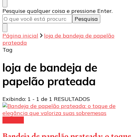
Procurando
Pesquise qualquer coisa e pressione Enter.
algo?
Página inicial
loja de bandeja de papelão
prateada
Tag
loja de bandeja de
papelão prateada
Exibindo: 1 - 1 de 1 RESULTADOS
Bandeja
Bandeja de papelão prateada: o toque