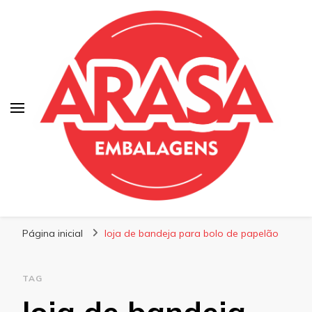
Blog | Arasa Embalagens
Confira conteúdos sobre embalagens para
Página inicial
pizzas, doces e salgados. Tudo para seu
loja de bandeja para bolo de papelão
comércio com a qualidade Arasa. Leia nossos
conteúdos!
TAG
loja de bandeja