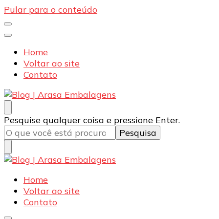
Pular para o conteúdo
Home
Voltar ao site
Contato
Blog | Arasa Embalagens
Confira conteúdos sobre embalagens para pizzas,
Procurando
Pesquise qualquer coisa e pressione Enter.
doces e salgados. Tudo para seu comércio com a
algo?
qualidade Arasa. Leia nossos conteúdos!
Blog | Arasa Embalagens
Confira conteúdos sobre embalagens para pizzas,
Home
doces e salgados. Tudo para seu comércio com a
Voltar ao site
qualidade Arasa. Leia nossos conteúdos!
Contato