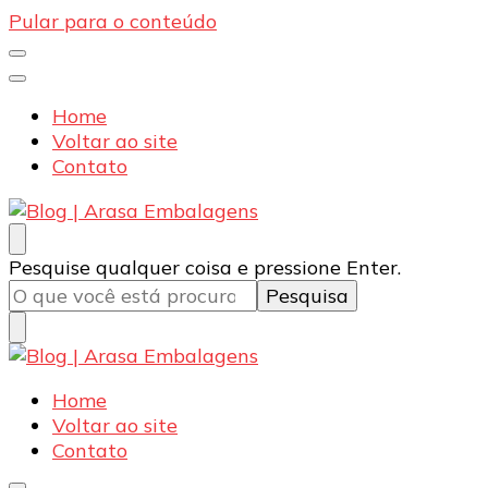
Pular para o conteúdo
Home
Voltar ao site
Contato
Blog | Arasa Embalagens
Confira conteúdos sobre embalagens para pizzas,
Procurando
Pesquise qualquer coisa e pressione Enter.
doces e salgados. Tudo para seu comércio com a
algo?
qualidade Arasa. Leia nossos conteúdos!
Blog | Arasa Embalagens
Confira conteúdos sobre embalagens para pizzas,
Home
doces e salgados. Tudo para seu comércio com a
Voltar ao site
qualidade Arasa. Leia nossos conteúdos!
Contato