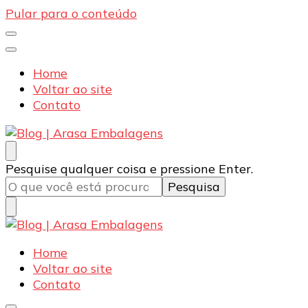
Pular para o conteúdo
Home
Voltar ao site
Contato
Blog | Arasa Embalagens
Confira conteúdos sobre embalagens para pizzas,
Procurando
Pesquise qualquer coisa e pressione Enter.
doces e salgados. Tudo para seu comércio com a
algo?
qualidade Arasa. Leia nossos conteúdos!
Blog | Arasa Embalagens
Confira conteúdos sobre embalagens para pizzas,
Home
doces e salgados. Tudo para seu comércio com a
Voltar ao site
qualidade Arasa. Leia nossos conteúdos!
Contato