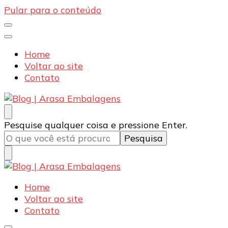
Pular para o conteúdo
Home
Voltar ao site
Contato
Blog | Arasa Embalagens
Confira conteúdos sobre embalagens para pizzas,
Procurando
Pesquise qualquer coisa e pressione Enter.
doces e salgados. Tudo para seu comércio com a
algo?
qualidade Arasa. Leia nossos conteúdos!
Blog | Arasa Embalagens
Confira conteúdos sobre embalagens para pizzas,
Home
doces e salgados. Tudo para seu comércio com a
Voltar ao site
qualidade Arasa. Leia nossos conteúdos!
Contato