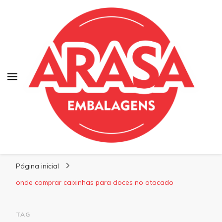
Blog | Arasa Embalagens
Confira conteúdos sobre embalagens para
Página inicial
pizzas, doces e salgados. Tudo para seu
comércio com a qualidade Arasa. Leia nossos
onde comprar caixinhas para doces no atacado
conteúdos!
TAG