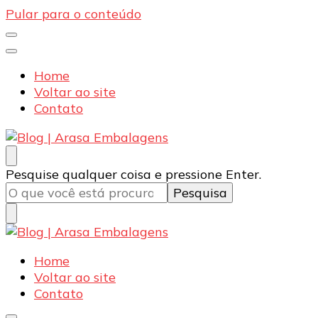
Pular para o conteúdo
Home
Voltar ao site
Contato
Blog | Arasa Embalagens
Confira conteúdos sobre embalagens para pizzas,
Procurando
Pesquise qualquer coisa e pressione Enter.
doces e salgados. Tudo para seu comércio com a
algo?
qualidade Arasa. Leia nossos conteúdos!
Blog | Arasa Embalagens
Confira conteúdos sobre embalagens para pizzas,
Home
doces e salgados. Tudo para seu comércio com a
Voltar ao site
qualidade Arasa. Leia nossos conteúdos!
Contato