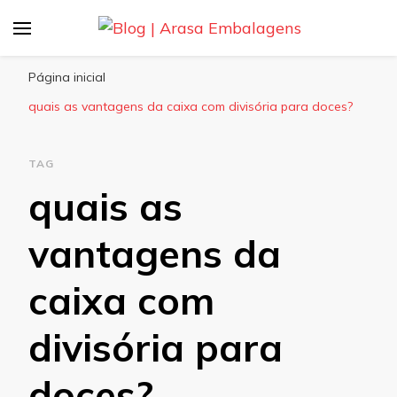
Blog | Arasa Embalagens
Confira conteúdos sobre embalagens para
pizzas, doces e salgados. Tudo para seu
Página inicial
comércio com a qualidade Arasa. Leia nossos
quais as vantagens da caixa com divisória para doces?
conteúdos!
TAG
quais as
vantagens da
caixa com
divisória para
doces?