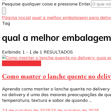
Procurando
Pesquise qualquer coisa e pressione Enter.
algo?
Página inicial
qual a melhor embalagem para deliv
Tag
qual a melhor embalagem 
Exibindo: 1 - 1 de 1 RESULTADOS
bag para motoboy
Como manter o lanche quente no delive
Aprenda como manter o lanche quente no delivery e
no delivery é uma das maiores preocupações de que
temperatura, textura e sabor de quando …
23 de outubro de 2025
23 de outubro de 2025