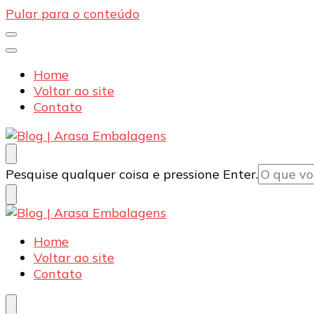
Pular para o conteúdo
Home
Voltar ao site
Contato
Blog | Arasa Embalagens
Confira conteúdos sobre embalagens para pizzas, d
Procurando
Pesquise qualquer coisa e pressione Enter.
algo?
Blog | Arasa Embalagens
Confira conteúdos sobre embalagens para pizzas, d
Home
Voltar ao site
Contato