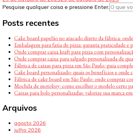
Procurando
Pesquise qualquer coisa e pressione Enter.
algo?
Posts recentes
Cake board papelão no atacado direto da fábrica: ond
Embalagem para fatia de pizza: garanta praticidade e 
Onde comprar caixa kraft para pizza com personalizaç
Onde comprar caixa para salgado personalizada de qu
Fábrica de caixas para pizza em São Paulo: guia compl
Cake board personalizado: quais os benefícios e onde
Fábrica de cake board em São Paulo: onde comprar c
Mochila de motoboy: como escolher o modelo certo par
Caixas para bolo personalizadas: valorize sua marca em
Arquivos
agosto 2026
julho 2026