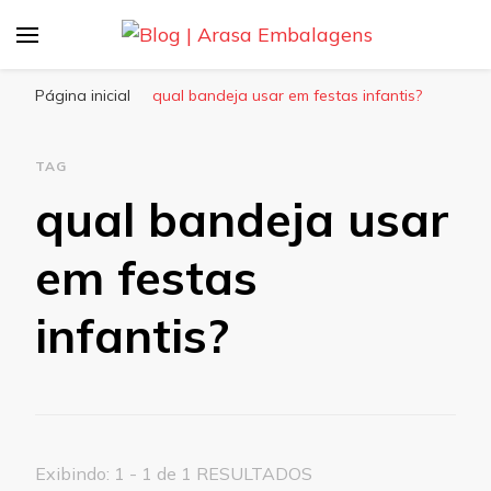
Blog | Arasa Embalagens
Confira conteúdos sobre embalagens para
pizzas, doces e salgados. Tudo para seu
Página inicial
qual bandeja usar em festas infantis?
comércio com a qualidade Arasa. Leia nossos
conteúdos!
TAG
qual bandeja usar
em festas
infantis?
Exibindo: 1 - 1 de 1 RESULTADOS