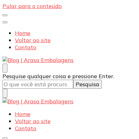
Pular para o conteúdo
Home
Voltar ao site
Contato
Blog | Arasa Embalagens
Confira conteúdos sobre embalagens para pizzas,
Procurando
Pesquise qualquer coisa e pressione Enter.
doces e salgados. Tudo para seu comércio com a
algo?
qualidade Arasa. Leia nossos conteúdos!
Blog | Arasa Embalagens
Confira conteúdos sobre embalagens para pizzas,
Home
doces e salgados. Tudo para seu comércio com a
Voltar ao site
qualidade Arasa. Leia nossos conteúdos!
Contato