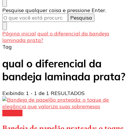
Procurando
Pesquise qualquer coisa e pressione Enter.
algo?
Página inicial
qual o diferencial da bandeja
laminada prata?
Tag
qual o diferencial da
bandeja laminada prata?
Exibindo: 1 - 1 de 1 RESULTADOS
Bandeja
Bandeja de papelão prateada: o toque