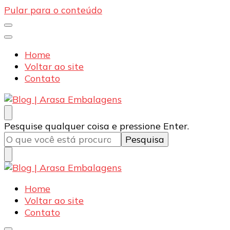
Pular para o conteúdo
Home
Voltar ao site
Contato
Blog | Arasa Embalagens
Confira conteúdos sobre embalagens para pizzas,
Procurando
Pesquise qualquer coisa e pressione Enter.
doces e salgados. Tudo para seu comércio com a
algo?
qualidade Arasa. Leia nossos conteúdos!
Blog | Arasa Embalagens
Confira conteúdos sobre embalagens para pizzas,
Home
doces e salgados. Tudo para seu comércio com a
Voltar ao site
qualidade Arasa. Leia nossos conteúdos!
Contato