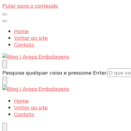
Pular para o conteúdo
Home
Voltar ao site
Contato
Blog | Arasa Embalagens
Confira conteúdos sobre embalagens para pizzas, d
Procurando
Pesquise qualquer coisa e pressione Enter.
algo?
Blog | Arasa Embalagens
Confira conteúdos sobre embalagens para pizzas, d
Home
Voltar ao site
Contato