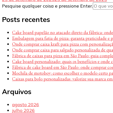
Procurando
Pesquise qualquer coisa e pressione Enter.
algo?
Posts recentes
Cake board papelão no atacado direto da fábrica: ond
Embalagem para fatia de pizza: garanta praticidade e 
Onde comprar caixa kraft para pizza com personalizaç
Onde comprar caixa para salgado personalizada de qu
Fábrica de caixas para pizza em São Paulo: guia compl
Cake board personalizado: quais os benefícios e onde
Fábrica de cake board em São Paulo: onde comprar c
Mochila de motoboy: como escolher o modelo certo par
Caixas para bolo personalizadas: valorize sua marca em
Arquivos
agosto 2026
julho 2026