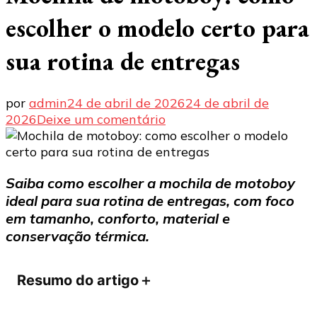
escolher o modelo certo para
sua rotina de entregas
por
admin
24 de abril de 2026
24 de abril de
em
2026
Deixe um comentário
Mochila
de
motoboy:
Saiba como escolher a mochila de motoboy
como
ideal para sua rotina de entregas, com foco
escolher
o
em tamanho, conforto, material e
modelo
conservação térmica.
certo
para
Resumo do artigo
＋
sua
rotina
de