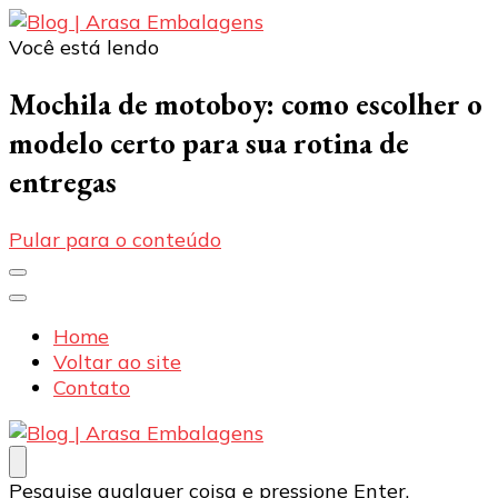
Você está lendo
Blog | Arasa Embalagens
Confira conteúdos sobre embalagens para pizzas,
doces e salgados. Tudo para seu comércio com a
Mochila de motoboy: como escolher o
qualidade Arasa. Leia nossos conteúdos!
modelo certo para sua rotina de
entregas
Pular para o conteúdo
Home
Voltar ao site
Contato
Blog | Arasa Embalagens
Confira conteúdos sobre embalagens para pizzas,
Procurando
Pesquise qualquer coisa e pressione Enter.