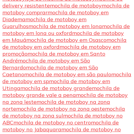
delivery resistente
mochila de motoboy
mochila de
motoboy comprar
mochila de motoboy em
Diadema
mochila de motoboy em
Guarulhos
mochila de motoboy em lona
mochila de
motoboy em lona ou oxford
mochila de motoboy
em Mauá
mochila de motoboy em Osasco
mochila
de motoboy em oxford
mochila de motoboy em
promoção
mochila de motoboy em Santo
André
mochila de motoboy em São
Bernardo
mochila de motoboy em São
Caetano
mochila de motoboy em são paulo
mochila
de motoboy em sp
mochila de motoboy em
Utinga
mochila de motoboy grande
mochila de
motoboy grande vale a pena
mochila de motoboy
na zona leste
mochila de motoboy na zona
norte
mochila de motoboy na zona oeste
mochila
de motoboy na zona sul
mochila de motoboy no
ABC
mochila de motoboy no centro
mochila de
motoboy no Jabaquara
mochila de motoboy no