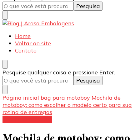
doces e salgados. Tudo para seu comércio com a
algo?
qualidade Arasa. Leia nossos conteúdos!
Blog | Arasa Embalagens
Confira conteúdos sobre embalagens para pizzas,
Home
doces e salgados. Tudo para seu comércio com a
Voltar ao site
qualidade Arasa. Leia nossos conteúdos!
Contato
Procurando
Pesquise qualquer coisa e pressione Enter.
algo?
Página inicial
bag para motoboy
Mochila de
motoboy: como escolher o modelo certo para sua
rotina de entregas
bag para motoboy
Mochila de motoboy: como