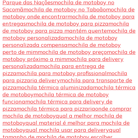
Parque das Nações
mochila de motoboy no
Sacomã
mochila de motoboy no Taboão
mochila de
motoboy onde encontrar
mochila de motoboy para
entregas
mochila de motoboy para pizza
mochila
de motoboy para pizza mantém quente
mochila de
motoboy personalizada
mochila de motoboy
personalizada compensa
mochila de motoboy
perto de mim
mochila de motoboy preço
mochila de
motoboy próximo a mim
mochila para delivery
personalizada
mochila para entrega de
pizza
mochila para motoboy profissional
mochila
para pizzaria delivery
mochila para transporte de
pizza
mochila térmica aluminizada
mochila térmica
de motoboy
mochila térmica de motoboy
funciona
mochila térmica para delivery de
pizza
mochila térmica para pizzaria
onde comprar
mochila de motoboy
qual a melhor mochila de
motoboy
qual material é melhor para mochila de
motoboy
qual mochila usar para delivery
qual
tamanho de mochila de motoboy escolher