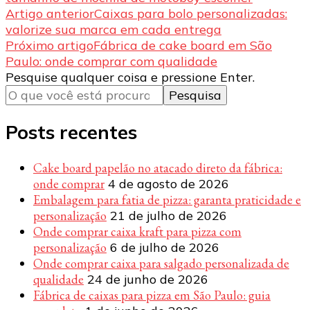
Navegação
Artigo anterior
Caixas para bolo personalizadas:
valorize sua marca em cada entrega
de
Próximo artigo
Fábrica de cake board em São
post
Paulo: onde comprar com qualidade
Procurando
Pesquise qualquer coisa e pressione Enter.
algo?
Posts recentes
Cake board papelão no atacado direto da fábrica:
onde comprar
4 de agosto de 2026
Embalagem para fatia de pizza: garanta praticidade e
personalização
21 de julho de 2026
Onde comprar caixa kraft para pizza com
personalização
6 de julho de 2026
Onde comprar caixa para salgado personalizada de
qualidade
24 de junho de 2026
Fábrica de caixas para pizza em São Paulo: guia