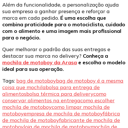
Além da funcionalidade, a personalização ajuda
sua empresa a ganhar presença e reforçar a
marca em cada pedido.
É uma escolha que
combina praticidade para o motociclista, cuidado
com o alimento e uma imagem mais profissional
para o negócio.
Quer melhorar o padrão das suas entregas e
destacar sua marca no delivery?
Conheça a
mochila de motoboy da Arasa
e escolha o modelo
ideal para sua operação.
Tags:
bag de motoboy
bag de motoboy é a mesma
coisa que mochila
bolsa para entrega de
alimentos
bolsa térmica para delivery
como
conservar alimentos na entrega
como escolher
mochila de motoboy
como limpar mochila de
motoboy
empresa de mochila de motoboy
fábrica
de mochila de motoboy
fabricante de mochila de
motoboy
loja de mochila de motoboy
mochila de