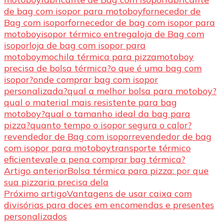
de bag com isopor para motoboy
fornecedor de
Bag com isopor
fornecedor de bag com isopor para
motoboy
isopor térmico entrega
loja de Bag com
isopor
loja de bag com isopor para
motoboy
mochila térmica para pizza
motoboy
precisa de bolsa térmica?
o que é uma bag com
isopor?
onde comprar bag com isopor
personalizada?
qual a melhor bolsa para motoboy?
qual o material mais resistente para bag
motoboy?
qual o tamanho ideal da bag para
pizza?
quanto tempo o isopor segura o calor?
revendedor de Bag com isopor
revendedor de bag
com isopor para motoboy
transporte térmico
eficiente
vale a pena comprar bag térmica?
Navegação
Artigo anterior
Bolsa térmica para pizza: por que
sua pizzaria precisa dela
de
Próximo artigo
Vantagens de usar caixa com
post
divisórias para doces em encomendas e presentes
personalizados