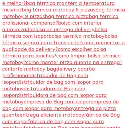
é melhor?
bag térmica mantém a temperatura
mesmo?
bag térmica motoboy 6 pizzas
bag térmica
motoboy 9 pizzas
bag térmica pizza
bag térmica
profissional compensa?
bolsa com interior
aluminizado
bolsa de entrega delivery
bolsa
térmica com isopor
bolsa térmica motoboy
bolsa
térmica segura para transporte?
como aumentar a
qualidade do delivery?
como escolher bolsa
térmica para lanches?
como limpar bolsa térmica
motoboy?
como manter pizza quente na entrega?
conforto motoboy bag
delivery padrão
profissional
distribuidor de Bag com
isopor
distribuidor de bag com isopor para
motoboy
distribuidora de Bag com
isopor
distribuidora de bag com isopor para
motoboy
empresa de Bag com isopor
empresa de
bag com isopor para motoboy
entrega de pizza
quente
entrega eficiente motoboy
fábrica de Bag
com isopor
fábrica de bag com isopor para
motoboy
fabricante de Bag com isopor
fabricante