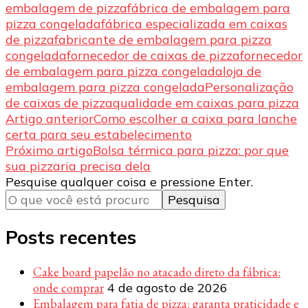
embalagem de pizza
fábrica de embalagem para
pizza congelada
fábrica especializada em caixas
de pizza
fabricante de embalagem para pizza
congelada
fornecedor de caixas de pizza
fornecedor
de embalagem para pizza congelada
loja de
embalagem para pizza congelada
Personalização
de caixas de pizza
qualidade em caixas para pizza
Navegação
Artigo anterior
Como escolher a caixa para lanche
certa para seu estabelecimento
de
Próximo artigo
Bolsa térmica para pizza: por que
post
sua pizzaria precisa dela
Procurando
Pesquise qualquer coisa e pressione Enter.
algo?
Posts recentes
Cake board papelão no atacado direto da fábrica:
onde comprar
4 de agosto de 2026
Embalagem para fatia de pizza: garanta praticidade e