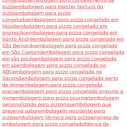
pizza
embalagem para manter textura da
pizza
embalagem para pizza
congelada
embalagem para pizza congelada em
Mauá
embalagem para pizza congelada em
promoção
embalagem para pizza congelada em
Santo André
embalagem para pizza congelada em
São Bernardo
embalagem para pizza congelada
em São Caetano
embalagem para pizza congelada
em são paulo
embalagem para pizza congelada
em sp
embalagem para pizza congelada no
ABC
embalagem para pizza congelada no
Sacomã
embalagem para pizza congelada perto
de mim
embalagem para pizza congelada
preço
embalagem para pizza congelada próximo a
mim
embalagem para pizza gourmet
embalagem
personalizada para pizzarias
embalagem que
preserva sabor
embalagem resistente para
pizza
embalagem térmica para pizza
empresa de
embalagem para pizza congelada
fábrica de