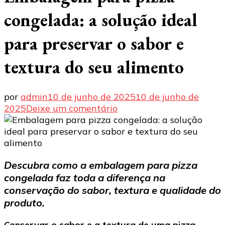
congelada: a solução ideal
para preservar o sabor e
textura do seu alimento
por
admin
10 de junho de 2025
10 de junho de
em
2025
Deixe um comentário
Embalagem
para
pizza
congelada:
Descubra como a embalagem para pizza
a
congelada faz toda a diferença na
solução
ideal
conservação do sabor, textura e qualidade do
para
produto.
preservar
o
Conservar o sabor e a textura de uma pizza