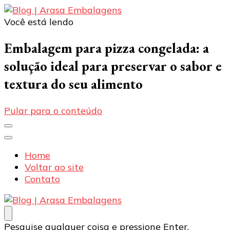
Você está lendo
Blog | Arasa Embalagens
Confira conteúdos sobre embalagens para pizzas,
doces e salgados. Tudo para seu comércio com a
Embalagem para pizza congelada: a
qualidade Arasa. Leia nossos conteúdos!
solução ideal para preservar o sabor e
textura do seu alimento
Pular para o conteúdo
Home
Voltar ao site
Contato
Blog | Arasa Embalagens
Confira conteúdos sobre embalagens para pizzas,
Procurando
Pesquise qualquer coisa e pressione Enter.