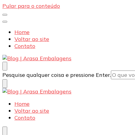
Pular para o conteúdo
Home
Voltar ao site
Contato
Blog | Arasa Embalagens
Confira conteúdos sobre embalagens para pizzas, d
Procurando
Pesquise qualquer coisa e pressione Enter.
algo?
Blog | Arasa Embalagens
Confira conteúdos sobre embalagens para pizzas, d
Home
Voltar ao site
Contato