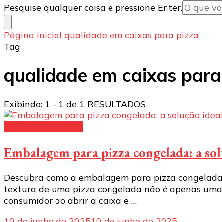
Procurando
Pesquise qualquer coisa e pressione Enter.
algo?
Página inicial
qualidade em caixas para pizza
Tag
qualidade em caixas para
Exibindo: 1 - 1 de 1 RESULTADOS
Caixas para pizzas
Embalagem para pizza congelada: a solu
Descubra como a embalagem para pizza congelada fa
textura de uma pizza congelada não é apenas uma
consumidor ao abrir a caixa e …
10 de junho de 2025
10 de junho de 2025