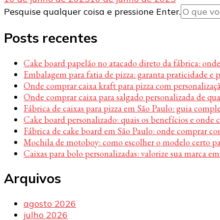
Procurando
Pesquise qualquer coisa e pressione Enter.
algo?
Posts recentes
Cake board papelão no atacado direto da fábrica: ond
Embalagem para fatia de pizza: garanta praticidade e 
Onde comprar caixa kraft para pizza com personalizaç
Onde comprar caixa para salgado personalizada de qu
Fábrica de caixas para pizza em São Paulo: guia compl
Cake board personalizado: quais os benefícios e onde
Fábrica de cake board em São Paulo: onde comprar c
Mochila de motoboy: como escolher o modelo certo par
Caixas para bolo personalizadas: valorize sua marca em
Arquivos
agosto 2026
julho 2026