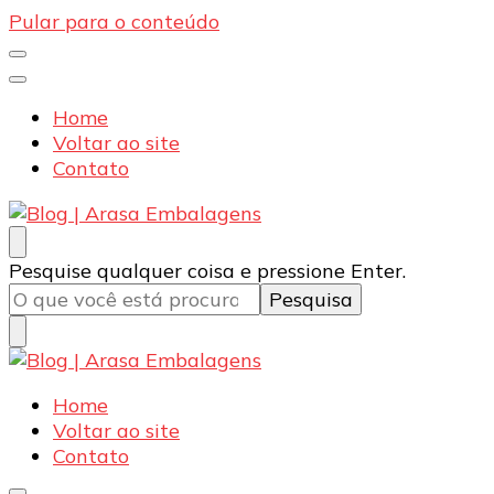
Pular para o conteúdo
Home
Voltar ao site
Contato
Blog | Arasa Embalagens
Confira conteúdos sobre embalagens para pizzas,
Procurando
Pesquise qualquer coisa e pressione Enter.
doces e salgados. Tudo para seu comércio com a
algo?
qualidade Arasa. Leia nossos conteúdos!
Blog | Arasa Embalagens
Confira conteúdos sobre embalagens para pizzas,
Home
doces e salgados. Tudo para seu comércio com a
Voltar ao site
qualidade Arasa. Leia nossos conteúdos!
Contato