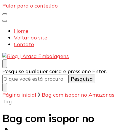
Pular para o conteúdo
Home
Voltar ao site
Contato
Blog | Arasa Embalagens
Confira conteúdos sobre embalagens para pizzas,
Procurando
Pesquise qualquer coisa e pressione Enter.
doces e salgados. Tudo para seu comércio com a
algo?
qualidade Arasa. Leia nossos conteúdos!
Página inicial
Bag com isopor no Amazonas
Tag
Bag com isopor no