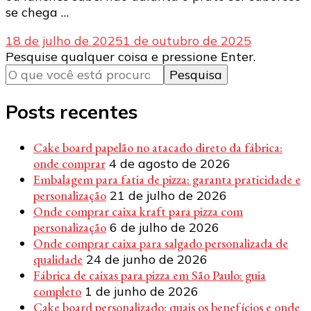
se chega …
18 de julho de 2025
1 de outubro de 2025
Procurando
Pesquise qualquer coisa e pressione Enter.
algo?
Posts recentes
Cake board papelão no atacado direto da fábrica:
onde comprar
4 de agosto de 2026
Embalagem para fatia de pizza: garanta praticidade e
personalização
21 de julho de 2026
Onde comprar caixa kraft para pizza com
personalização
6 de julho de 2026
Onde comprar caixa para salgado personalizada de
qualidade
24 de junho de 2026
Fábrica de caixas para pizza em São Paulo: guia
completo
1 de junho de 2026
Cake board personalizado: quais os benefícios e onde