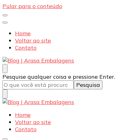
Pular para o conteúdo
Home
Voltar ao site
Contato
Blog | Arasa Embalagens
Confira conteúdos sobre embalagens para pizzas,
Procurando
Pesquise qualquer coisa e pressione Enter.
doces e salgados. Tudo para seu comércio com a
algo?
qualidade Arasa. Leia nossos conteúdos!
Blog | Arasa Embalagens
Confira conteúdos sobre embalagens para pizzas,
Home
doces e salgados. Tudo para seu comércio com a
Voltar ao site
qualidade Arasa. Leia nossos conteúdos!
Contato