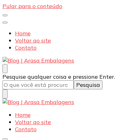
Pular para o conteúdo
Home
Voltar ao site
Contato
Blog | Arasa Embalagens
Confira conteúdos sobre embalagens para pizzas,
Procurando
Pesquise qualquer coisa e pressione Enter.
doces e salgados. Tudo para seu comércio com a
algo?
qualidade Arasa. Leia nossos conteúdos!
Blog | Arasa Embalagens
Confira conteúdos sobre embalagens para pizzas,
Home
doces e salgados. Tudo para seu comércio com a
Voltar ao site
qualidade Arasa. Leia nossos conteúdos!
Contato