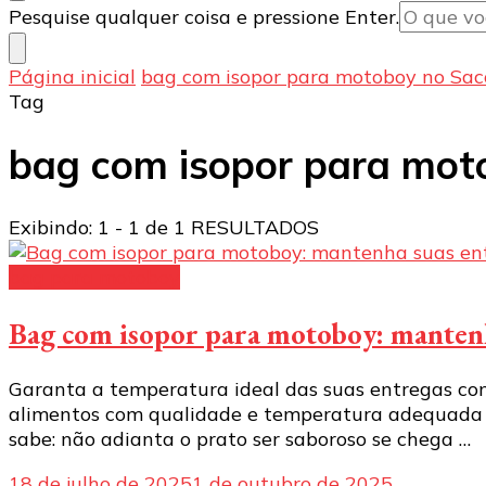
Procurando
Pesquise qualquer coisa e pressione Enter.
algo?
Página inicial
bag com isopor para motoboy no Sa
Tag
bag com isopor para mo
Exibindo: 1 - 1 de 1 RESULTADOS
bag para motoboy
Bag com isopor para motoboy: mantenh
Garanta a temperatura ideal das suas entregas com 
alimentos com qualidade e temperatura adequada é
sabe: não adianta o prato ser saboroso se chega …
18 de julho de 2025
1 de outubro de 2025