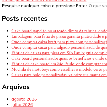
Procurando
Pesquise qualquer coisa e pressione Enter.
algo?
Posts recentes
Cake board papelão no atacado direto da fábrica: ond
Embalagem para fatia de pizza: garanta praticidade e 
Onde comprar caixa kraft para pizza com personalizaç
Onde comprar caixa para salgado personalizada de qu
Fábrica de caixas para pizza em São Paulo: guia compl
Cake board personalizado: quais os benefícios e onde
Fábrica de cake board em São Paulo: onde comprar c
Mochila de motoboy: como escolher o modelo certo par
Caixas para bolo personalizadas: valorize sua marca em
Arquivos
agosto 2026
julho 2026