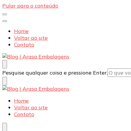
Pular para o conteúdo
Home
Voltar ao site
Contato
Blog | Arasa Embalagens
Confira conteúdos sobre embalagens para pizzas, d
Procurando
Pesquise qualquer coisa e pressione Enter.
algo?
Blog | Arasa Embalagens
Confira conteúdos sobre embalagens para pizzas, d
Home
Voltar ao site
Contato