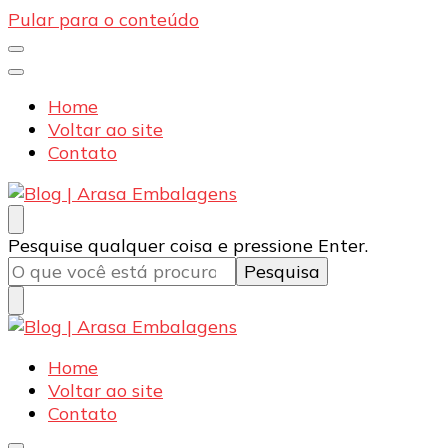
Pular para o conteúdo
Home
Voltar ao site
Contato
Blog | Arasa Embalagens
Confira conteúdos sobre embalagens para pizzas,
Procurando
Pesquise qualquer coisa e pressione Enter.
doces e salgados. Tudo para seu comércio com a
algo?
qualidade Arasa. Leia nossos conteúdos!
Blog | Arasa Embalagens
Confira conteúdos sobre embalagens para pizzas,
Home
doces e salgados. Tudo para seu comércio com a
Voltar ao site
qualidade Arasa. Leia nossos conteúdos!
Contato