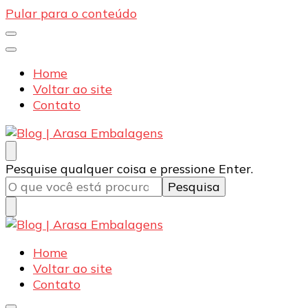
Pular para o conteúdo
Home
Voltar ao site
Contato
Blog | Arasa Embalagens
Confira conteúdos sobre embalagens para pizzas,
Procurando
Pesquise qualquer coisa e pressione Enter.
doces e salgados. Tudo para seu comércio com a
algo?
qualidade Arasa. Leia nossos conteúdos!
Blog | Arasa Embalagens
Confira conteúdos sobre embalagens para pizzas,
Home
doces e salgados. Tudo para seu comércio com a
Voltar ao site
qualidade Arasa. Leia nossos conteúdos!
Contato