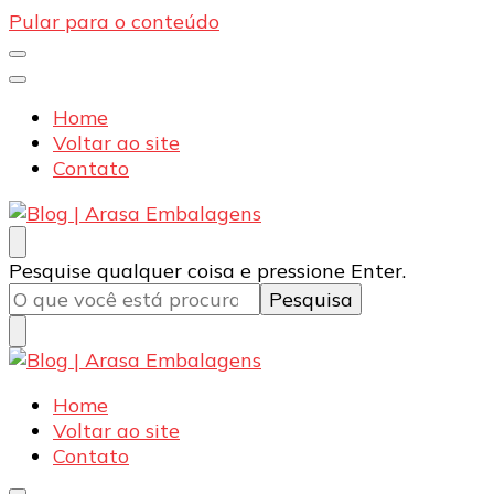
Pular para o conteúdo
Home
Voltar ao site
Contato
Blog | Arasa Embalagens
Confira conteúdos sobre embalagens para pizzas,
Procurando
Pesquise qualquer coisa e pressione Enter.
doces e salgados. Tudo para seu comércio com a
algo?
qualidade Arasa. Leia nossos conteúdos!
Blog | Arasa Embalagens
Confira conteúdos sobre embalagens para pizzas,
Home
doces e salgados. Tudo para seu comércio com a
Voltar ao site
qualidade Arasa. Leia nossos conteúdos!
Contato