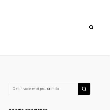
a. Leia nossos conteúdos!
Procurando
algo?