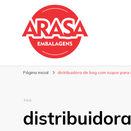
Blog | Arasa Emb
Confira conteúdos sobre embalagens para pizzas, do
Página inicial
distribuidora de bag com isopor par
TAG
distribuidor