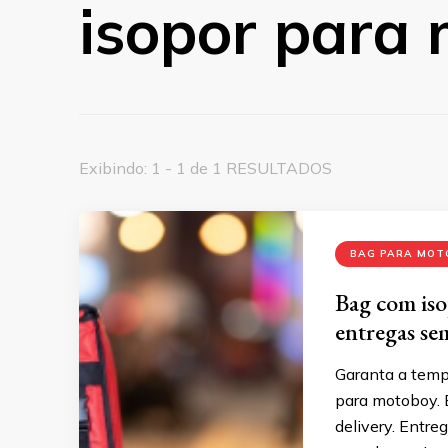
isopor para
Exibindo: 1 - 1 de 1 RESULTADOS
BAG PARA MOT
Bag com is
entregas se
Garanta a temp
para motoboy. E
delivery. Entr