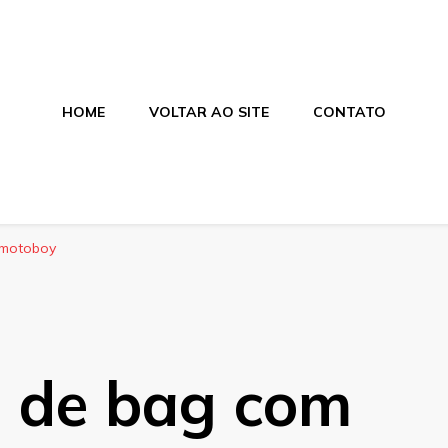
HOME
VOLTAR AO SITE
CONTATO
alagens
ces e salgados. Tudo para seu comércio com a qualidade Aras
a motoboy
a de bag com