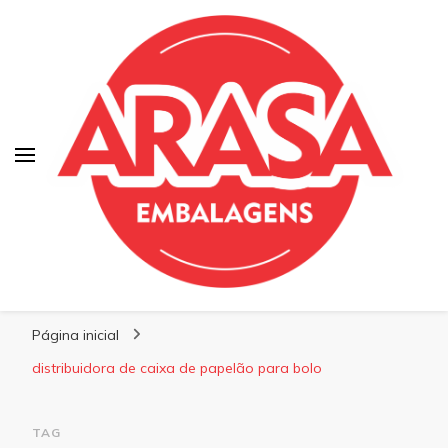
Blog | Arasa Embalagens
Confira conteúdos sobre embalagens para
Página inicial
pizzas, doces e salgados. Tudo para seu
comércio com a qualidade Arasa. Leia nossos
distribuidora de caixa de papelão para bolo
conteúdos!
TAG