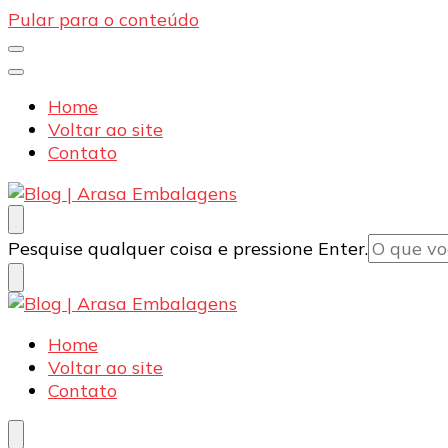
Pular para o conteúdo
Home
Voltar ao site
Contato
Blog | Arasa Embalagens
Confira conteúdos sobre embalagens para pizzas, d
Procurando
Pesquise qualquer coisa e pressione Enter.
algo?
Blog | Arasa Embalagens
Confira conteúdos sobre embalagens para pizzas, d
Home
Voltar ao site
Contato