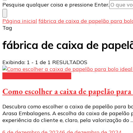
Procurando
Pesquise qualquer coisa e pressione Enter.
algo?
Página inicial
fábrica de caixa de papelão para bol
Tag
fábrica de caixa de papel
Exibindo: 1 - 1 de 1 RESULTADOS
caixa de papelão para bolo
Como escolher a caixa de papelão para 
Descubra como escolher a caixa de papelão para bo
Arasa Embalagens. A escolha da caixa de papelão p
experiência do cliente e, claro, pela valorização do 
6 de dezembro de 2024
6 de dezembro de 2024