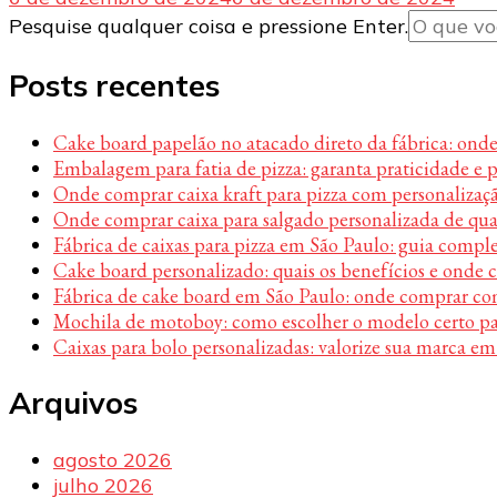
Procurando
Pesquise qualquer coisa e pressione Enter.
algo?
Posts recentes
Cake board papelão no atacado direto da fábrica: ond
Embalagem para fatia de pizza: garanta praticidade e 
Onde comprar caixa kraft para pizza com personalizaç
Onde comprar caixa para salgado personalizada de qu
Fábrica de caixas para pizza em São Paulo: guia compl
Cake board personalizado: quais os benefícios e onde
Fábrica de cake board em São Paulo: onde comprar c
Mochila de motoboy: como escolher o modelo certo par
Caixas para bolo personalizadas: valorize sua marca em
Arquivos
agosto 2026
julho 2026