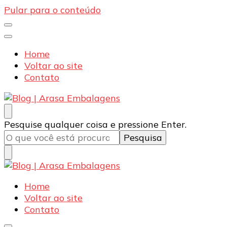
Pular para o conteúdo
Home
Voltar ao site
Contato
Blog | Arasa Embalagens
Confira conteúdos sobre embalagens para pizzas,
Procurando
Pesquise qualquer coisa e pressione Enter.
doces e salgados. Tudo para seu comércio com a
algo?
qualidade Arasa. Leia nossos conteúdos!
Blog | Arasa Embalagens
Confira conteúdos sobre embalagens para pizzas,
Home
doces e salgados. Tudo para seu comércio com a
Voltar ao site
qualidade Arasa. Leia nossos conteúdos!
Contato