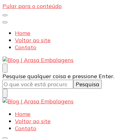
Pular para o conteúdo
Home
Voltar ao site
Contato
Blog | Arasa Embalagens
Confira conteúdos sobre embalagens para pizzas,
Procurando
Pesquise qualquer coisa e pressione Enter.
doces e salgados. Tudo para seu comércio com a
algo?
qualidade Arasa. Leia nossos conteúdos!
Blog | Arasa Embalagens
Confira conteúdos sobre embalagens para pizzas,
Home
doces e salgados. Tudo para seu comércio com a
Voltar ao site
qualidade Arasa. Leia nossos conteúdos!
Contato