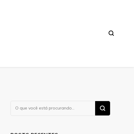
a. Leia nossos conteúdos!
Procurando
algo?