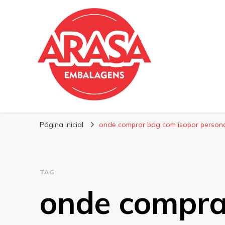
Blog | Arasa Emb
Confira conteúdos sobre embalagens para pizzas, do
Página inicial
onde comprar bag com isopor person
TAG
onde compra