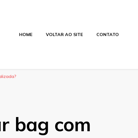
HOME
VOLTAR AO SITE
CONTATO
alagens
ces e salgados. Tudo para seu comércio com a qualidade Aras
alizada?
r bag com