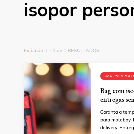
isopor perso
Exibindo: 1 - 1 de 1 RESULTADOS
BAG PARA MOT
Bag com is
entregas se
Garanta a temp
para motoboy. E
delivery. Entr